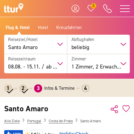
0
Flug & Hotel
Hotel
Kreuzfahrten
Reiseziel/Hotel
Abflughafen
Santo Amaro
beliebig
Reisezeitraum
Zimmer
08.08.
-
15.11.
/
ab 7 Tage
1 Zimmer, 2 Erwachsene
1
2
3
4
Infos & Termine
Santo Amaro
Alle Ziele
Portugal
Costa de Prata
Santo Amaro