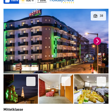
100%
5,0
/6
1 Bew.
Mittelklasse