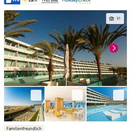
99%
5,8
/6
1960 Bew.
Familienfreundlich