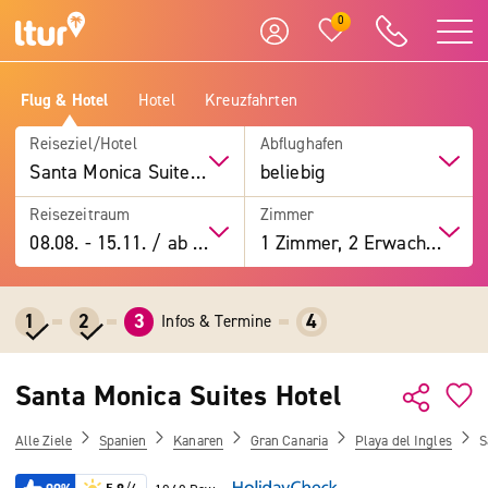
0
Flug & Hotel
Hotel
Kreuzfahrten
Reiseziel/Hotel
Abflughafen
Santa Monica Suites Hotel
beliebig
Reisezeitraum
Zimmer
08.08.
-
15.11.
/
ab 7 Tage
1 Zimmer, 2 Erwachsene
1
2
3
4
Infos & Termine
Santa Monica Suites Hotel
Alle Ziele
Spanien
Kanaren
Gran Canaria
Playa del Ingles
S