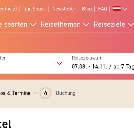
estnetz)
ltur Shops
Newsletter
Blog
FAQ
eisearten
Reisethemen
Reiseziele
fen
Reisezeitraum
g
07.08.
-
14.11.
/
ab 7 Ta
4
fos & Termine
Buchung
tel