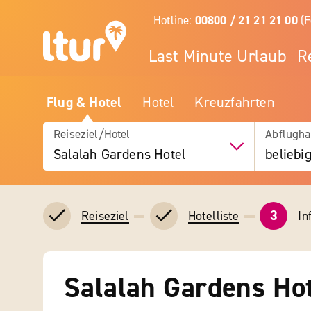
Hotline:
00800 / 21 21 21 00
(F
Last Minute Urlaub
R
Flug & Hotel
Hotel
Kreuzfahrten
Reiseziel/Hotel
Abflugha
Salalah Gardens Hotel
beliebi
3
In
Reiseziel
Hotelliste
Salalah Gardens Ho