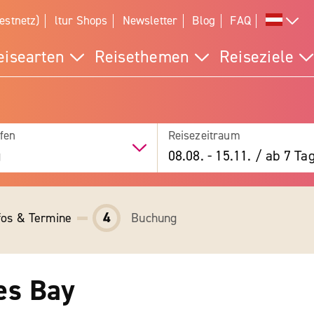
estnetz)
ltur Shops
Newsletter
Blog
FAQ
eisearten
Reisethemen
Reiseziele
fen
Reisezeitraum
g
08.08.
-
15.11.
/
ab 7 Ta
4
fos & Termine
Buchung
es Bay