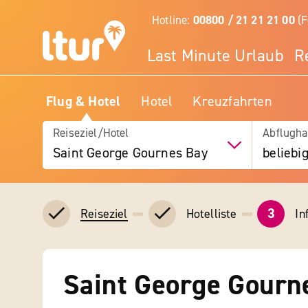
Hotline:
00800 / 21 21 21 00
(F
Last Minute Urlaub
R
Flug & Hotel
Hotel
Kreuzfahrten
Reiseziel/Hotel
Abflugha
Saint George Gournes Bay
beliebi
3
Hotelliste
In
Reiseziel
Saint George Gourn