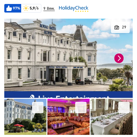
97%
5,9
/6
9 Bew.