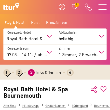
0
Flug & Hotel
Hotel
Kreuzfahrten
Reiseziel/Hotel
Abflughafen
Royal Bath Hotel & Spa Bournemouth
beliebig
Reisezeitraum
Zimmer
07.08.
-
14.11.
/
ab 7 Tage
1 Zimmer, 2 Erwachsene
1
2
3
4
Infos & Termine
Royal Bath Hotel & Spa
Bournemouth
Alle Ziele
Mitteleuropa
Großbritannien
Südengland
Bournemou