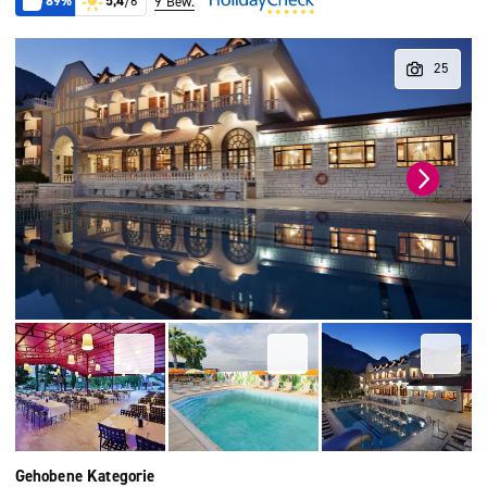
89%
5,4
/6
9 Bew.
Gehobene Kategorie