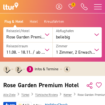
0
Flug & Hotel
Hotel
Kreuzfahrten
Reiseziel/Hotel
Abflughafen
Rose Garden Premium Hotel
beliebig
Reisezeitraum
Zimmer
11.08.
-
18.11.
/
ab 7 Tage
1 Zimmer, 2 Erwachsene
1
2
3
4
Infos & Termine
Rose Garden Premium Hotel
Alle Ziele
Türkei
Türkische Riviera
Kemer
Rose Garden Premiu