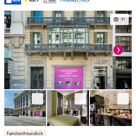
80%
4,8
/6
22 Bew.
Familienfreundlich