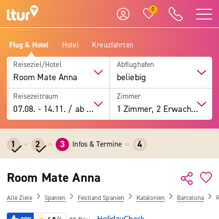
0
Flug & Hotel
Hotel
Kreuzfahrten
Reiseziel/Hotel
Abflughafen
Room Mate Anna
beliebig
Reisezeitraum
Zimmer
07.08.
-
14.11.
/
ab 7 Tage
1 Zimmer, 2 Erwachsene
1
2
3
4
Infos & Termine
Room Mate Anna
Alle Ziele
Spanien
Festland Spanien
Katalonien
Barcelona