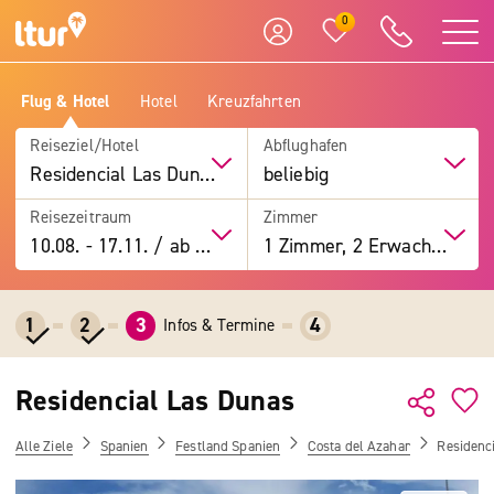
0
Flug & Hotel
Hotel
Kreuzfahrten
Reiseziel/Hotel
Abflughafen
Residencial Las Dunas
beliebig
Reisezeitraum
Zimmer
10.08.
-
17.11.
/
ab 7 Tage
1 Zimmer, 2 Erwachsene
1
2
3
4
Infos & Termine
Residencial Las Dunas
Alle Ziele
Spanien
Festland Spanien
Costa del Azahar
Residenc