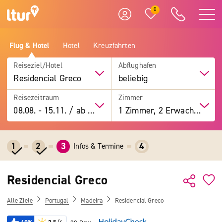
0
Flug & Hotel
Hotel
Kreuzfahrten
Reiseziel/Hotel
Abflughafen
Residencial Greco
beliebig
Reisezeitraum
Zimmer
08.08.
-
15.11.
/
ab 7 Tage
1 Zimmer, 2 Erwachsene
1
2
3
4
Infos & Termine
Residencial Greco
Alle Ziele
Portugal
Madeira
Residencial Greco