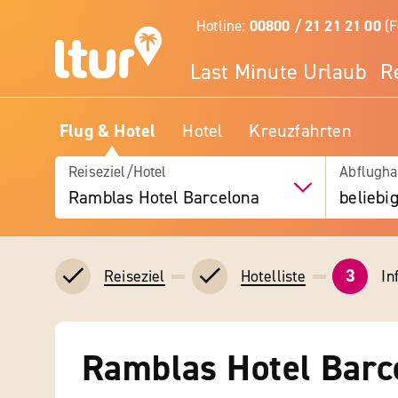
Hotline:
00800 / 21 21 21 00
(F
Last Minute Urlaub
R
Flug & Hotel
Hotel
Kreuzfahrten
Reiseziel/Hotel
Abflugha
Ramblas Hotel Barcelona
beliebi
3
In
Reiseziel
Hotelliste
Ramblas Hotel Barc