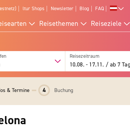
estnetz)
ltur Shops
Newsletter
Blog
FAQ
eisearten
Reisethemen
Reiseziele
fen
Reisezeitraum
g
10.08.
-
17.11.
/
ab 7 Ta
4
fos & Termine
Buchung
elona