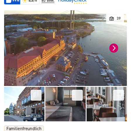
99%
5,5
/6
80 Bew.
Familienfreundlich