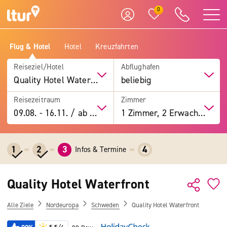
0
Flug & Hotel
Hotel
Kreuzfahrten
Reiseziel/Hotel
Abflughafen
Quality Hotel Waterfront
beliebig
Reisezeitraum
Zimmer
09.08.
-
16.11.
/
ab 7 Tage
1 Zimmer, 2 Erwachsene
1
2
3
4
Infos & Termine
Quality Hotel Waterfront
Alle Ziele
Nordeuropa
Schweden
Quality Hotel Waterfront