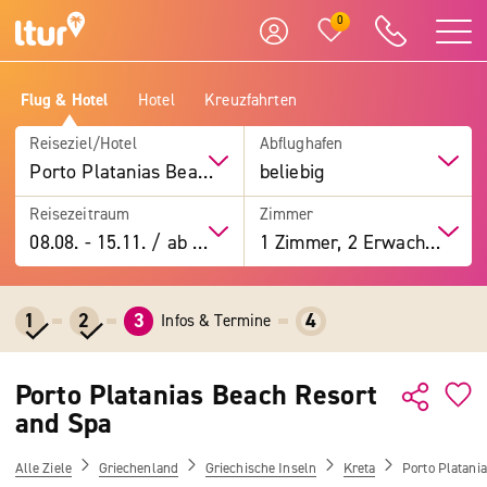
0
Flug & Hotel
Hotel
Kreuzfahrten
Reiseziel/Hotel
Abflughafen
Porto Platanias Beach Resort and Spa
beliebig
Reisezeitraum
Zimmer
08.08.
-
15.11.
/
ab 7 Tage
1 Zimmer, 2 Erwachsene
1
2
3
4
Infos & Termine
Porto Platanias Beach Resort
and Spa
Alle Ziele
Griechenland
Griechische Inseln
Kreta
Porto Platani