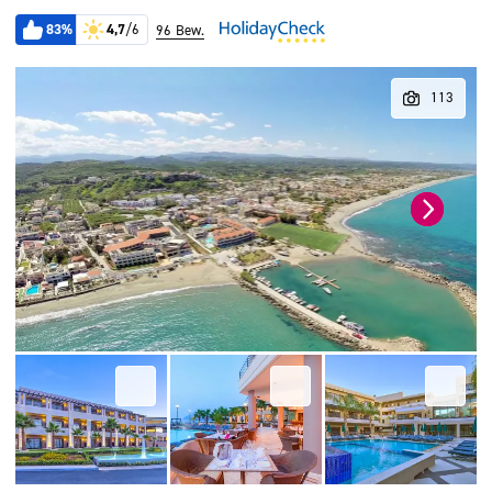
83%
4,7
/6
96 Bew.