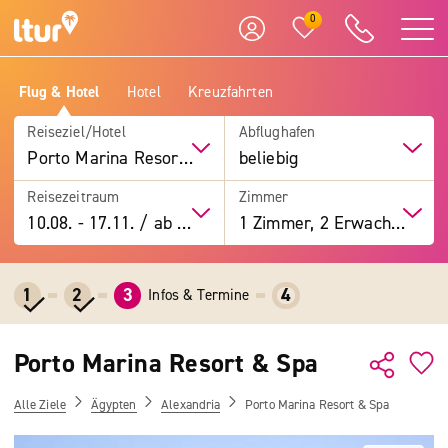
0
Flug & Hotel
Hotel
Kreuzfahrten
Reiseziel/Hotel
Abflughafen
Porto Marina Resort & Spa
beliebig
Reisezeitraum
Zimmer
10.08.
-
17.11.
/
ab 7 Tage
1 Zimmer, 2 Erwachsene
1
2
3
4
Infos & Termine
Porto Marina Resort & Spa
Alle Ziele
Ägypten
Alexandria
Porto Marina Resort & Spa