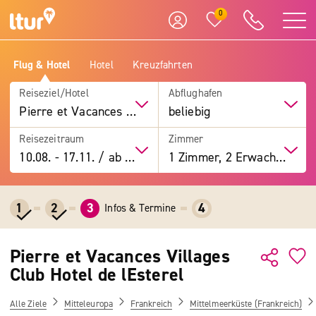
0
Flug & Hotel
Hotel
Kreuzfahrten
Reiseziel/Hotel
Abflughafen
Pierre et Vacances Villages Club Hotel de lEsterel
beliebig
Reisezeitraum
Zimmer
10.08.
-
17.11.
/
ab 7 Tage
1 Zimmer, 2 Erwachsene
1
2
3
4
Infos & Termine
Pierre et Vacances Villages
Club Hotel de lEsterel
Alle Ziele
Mitteleuropa
Frankreich
Mittelmeerküste (Frankreich)