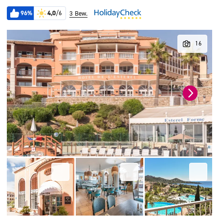
96%
4,0
/6
3 Bew.