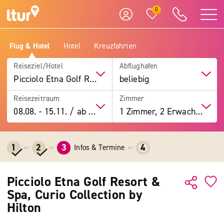
0
Flug & Hotel
Hotel
Kreuzfahrten
Reiseziel/Hotel
Abflughafen
Picciolo Etna Golf Resort & Spa, Curio Collection by Hilton
beliebig
Reisezeitraum
Zimmer
08.08.
-
15.11.
/
ab 7 Tage
1 Zimmer, 2 Erwachsene
1
2
3
4
Infos & Termine
Picciolo Etna Golf Resort &
Spa, Curio Collection by
Hilton