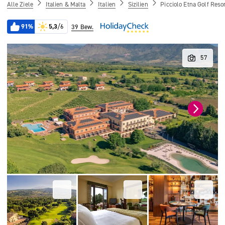
Alle Ziele
Italien & Malta
Italien
Sizilien
Picciolo Etna Golf Reso
91%
5,3
/6
39 Bew.