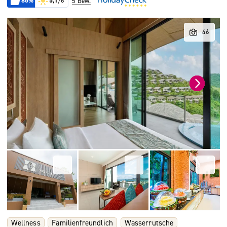
86%
5,1
/6
5 Bew.
Wellness
Familienfreundlich
Wasserrutsche