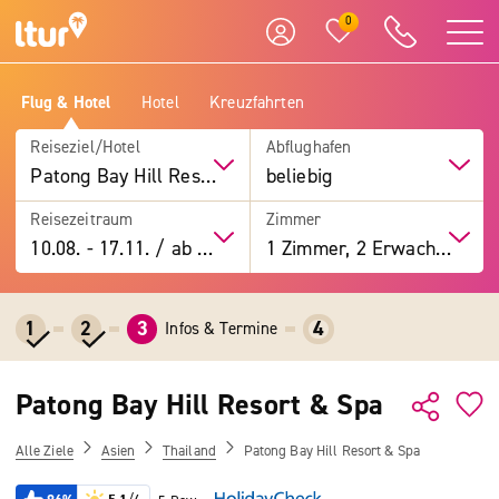
0
Flug & Hotel
Hotel
Kreuzfahrten
Reiseziel/Hotel
Abflughafen
Patong Bay Hill Resort & Spa
beliebig
Reisezeitraum
Zimmer
10.08.
-
17.11.
/
ab 7 Tage
1 Zimmer, 2 Erwachsene
1
2
3
4
Infos & Termine
Patong Bay Hill Resort & Spa
Alle Ziele
Asien
Thailand
Patong Bay Hill Resort & Spa