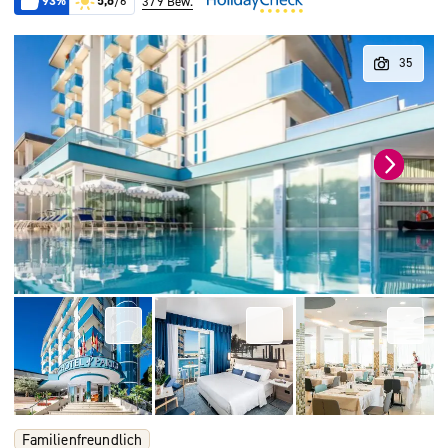
93%
5,6
/6
379 Bew.
Familienfreundlich