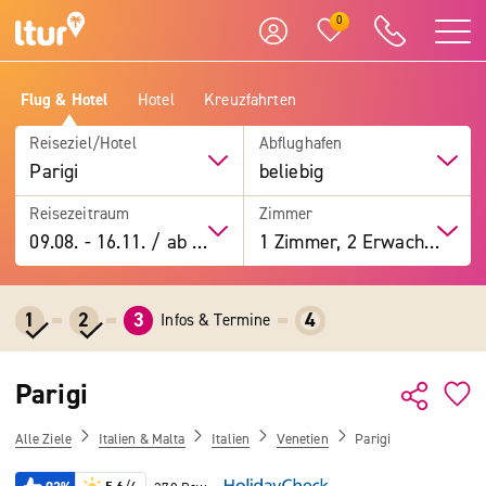
0
Flug & Hotel
Hotel
Kreuzfahrten
Reiseziel/Hotel
Abflughafen
Parigi
beliebig
Reisezeitraum
Zimmer
09.08.
-
16.11.
/
ab 7 Tage
1 Zimmer, 2 Erwachsene
1
2
3
4
Infos & Termine
Parigi
Alle Ziele
Italien & Malta
Italien
Venetien
Parigi