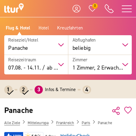
0
Flug & Hotel
Hotel
Kreuzfahrten
Reiseziel/Hotel
Abflughafen
Panache
beliebig
Reisezeitraum
Zimmer
07.08.
-
14.11.
/
ab 7 Tage
1 Zimmer, 2 Erwachsene
1
2
3
4
Infos & Termine
Panache
Alle Ziele
Mitteleuropa
Frankreich
Paris
Panache