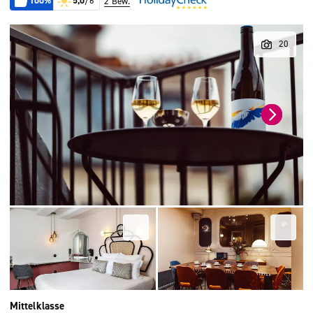
100%
5,0
/6
2 Bew.
Mittelklasse