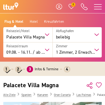
0
Flug & Hotel
Hotel
Kreuzfahrten
Reiseziel/Hotel
Abflughafen
Palacete Villa Magna
beliebig
Reisezeitraum
Zimmer
09.08.
-
16.11.
/
ab 7 Tage
1 Zimmer, 2 Erwachsene
1
2
3
4
Infos & Termine
Palacete Villa Magna
Alle Ziele
Spanien
Kanaren
Gran Canaria
Las Palmas
Palac