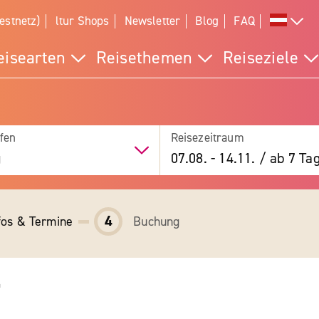
estnetz)
ltur Shops
Newsletter
Blog
FAQ
eisearten
Reisethemen
Reiseziele
fen
Reisezeitraum
g
07.08.
-
14.11.
/
ab 7 Ta
4
fos & Termine
Buchung
i