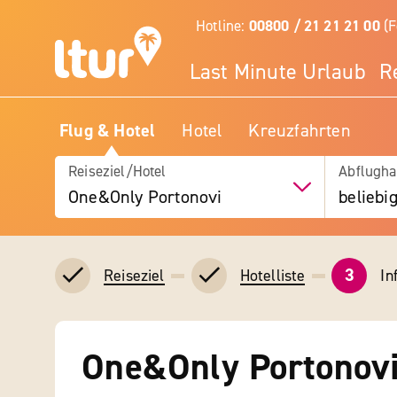
Hotline:
00800 / 21 21 21 00
(F
Last Minute Urlaub
R
Flug & Hotel
Hotel
Kreuzfahrten
Reiseziel/Hotel
Abflugha
One&Only Portonovi
beliebi
3
In
Reiseziel
Hotelliste
One&Only Portonov