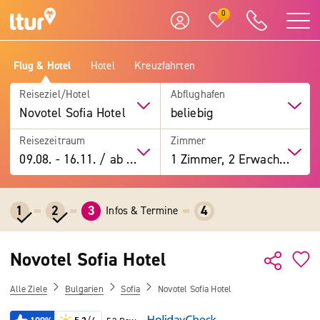
0
Flug & Hotel
Hotel
Kreuzfahrten
Reiseziel/Hotel
Abflughafen
Novotel Sofia Hotel
beliebig
Reisezeitraum
Zimmer
09.08.
-
16.11.
/
ab 7 Tage
1 Zimmer, 2 Erwachsene
1
2
3
4
Infos & Termine
Novotel Sofia Hotel
Alle Ziele
Bulgarien
Sofia
Novotel Sofia Hotel