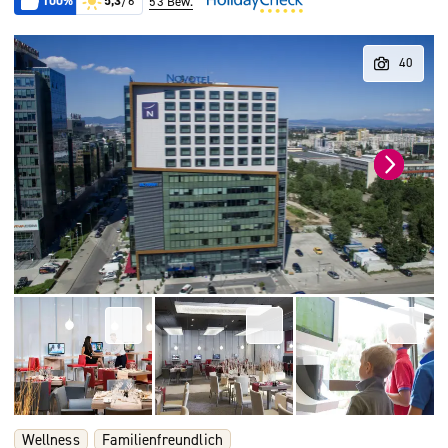
100%
5,3
/6
53 Bew.
Wellness
Familienfreundlich