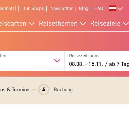
estnetz)
ltur Shops
Newsletter
Blog
FAQ
eisearten
Reisethemen
Reiseziele
fen
Reisezeitraum
g
08.08.
-
15.11.
/
ab 7 Ta
4
fos & Termine
Buchung