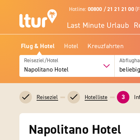
Hotline:
00800 / 21 21 21 00
(F
Last Minute Urlaub
R
Flug & Hotel
Hotel
Kreuzfahrten
Reiseziel/Hotel
Abflugha
Napolitano Hotel
beliebi
3
In
Reiseziel
Hotelliste
Napolitano Hotel