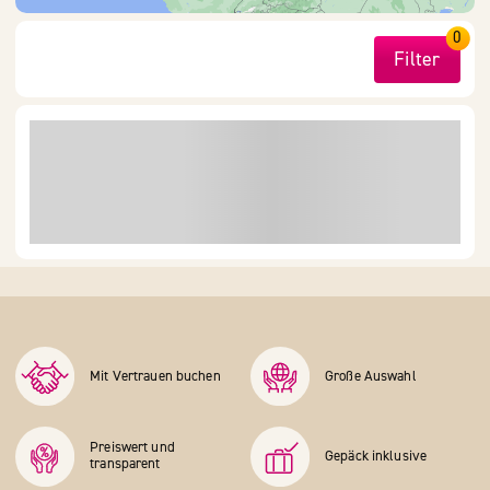
0
Filter
Mit Vertrauen buchen
Große Auswahl
Preiswert und
Gepäck inklusive
transparent