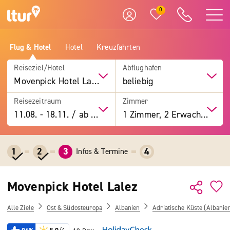
0
Flug & Hotel
Hotel
Kreuzfahrten
Reiseziel/Hotel
Abflughafen
Movenpick Hotel Lalez
beliebig
Reisezeitraum
Zimmer
11.08.
-
18.11.
/
ab 7 Tage
1 Zimmer, 2 Erwachsene
1
2
3
4
Infos & Termine
Movenpick Hotel Lalez
Alle Ziele
Ost & Südosteuropa
Albanien
Adriatische Küste (Albanie