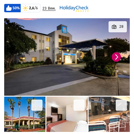
50%
2,6
/6
23 Bew.