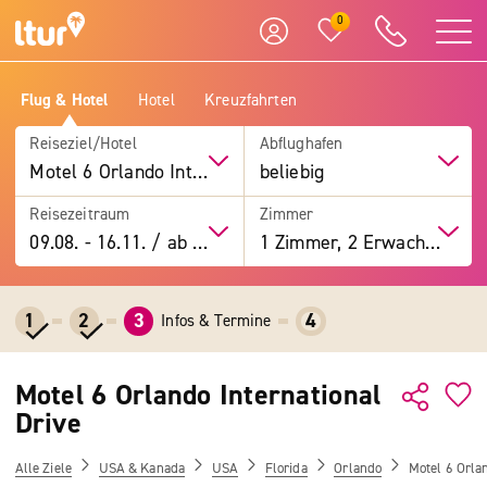
0
Flug & Hotel
Hotel
Kreuzfahrten
Reiseziel/Hotel
Abflughafen
Motel 6 Orlando International Drive
beliebig
Reisezeitraum
Zimmer
09.08.
-
16.11.
/
ab 7 Tage
1 Zimmer, 2 Erwachsene
1
2
3
4
Infos & Termine
Motel 6 Orlando International
Drive
Alle Ziele
USA & Kanada
USA
Florida
Orlando
Motel 6 Orla