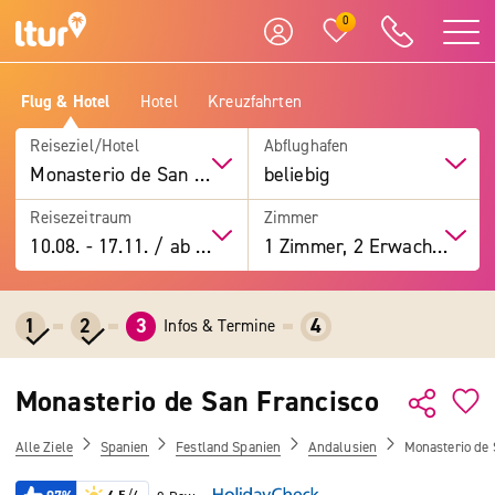
0
Flug & Hotel
Hotel
Kreuzfahrten
Reiseziel/Hotel
Abflughafen
Monasterio de San Francisco
beliebig
Reisezeitraum
Zimmer
10.08.
-
17.11.
/
ab 7 Tage
1 Zimmer, 2 Erwachsene
1
2
3
4
Infos & Termine
Monasterio de San Francisco
Alle Ziele
Spanien
Festland Spanien
Andalusien
Monasterio de 