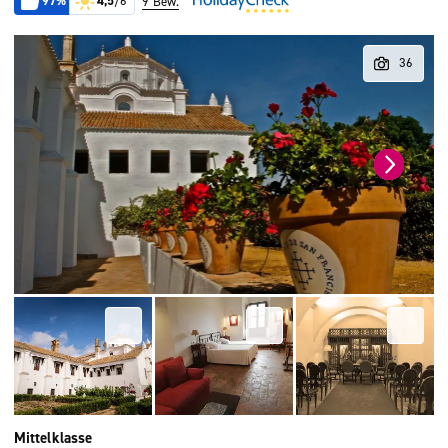
97%
4,5
/6
9 Bew.
Mittelklasse