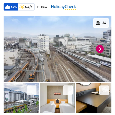
67%
4,4
/6
11 Bew.