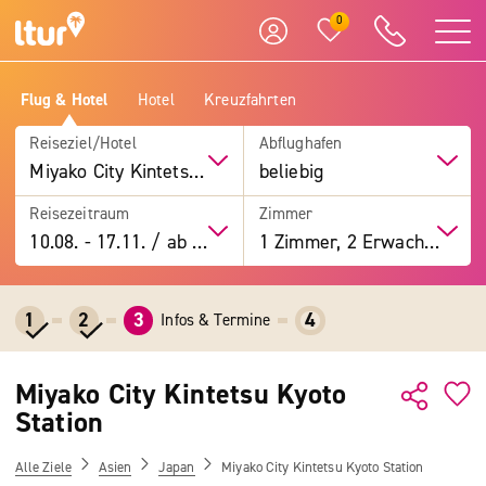
0
Flug & Hotel
Hotel
Kreuzfahrten
Reiseziel/Hotel
Abflughafen
Miyako City Kintetsu Kyoto Station
beliebig
Reisezeitraum
Zimmer
10.08.
-
17.11.
/
ab 7 Tage
1 Zimmer, 2 Erwachsene
1
2
3
4
Infos & Termine
Miyako City Kintetsu Kyoto
Station
Alle Ziele
Asien
Japan
Miyako City Kintetsu Kyoto Station