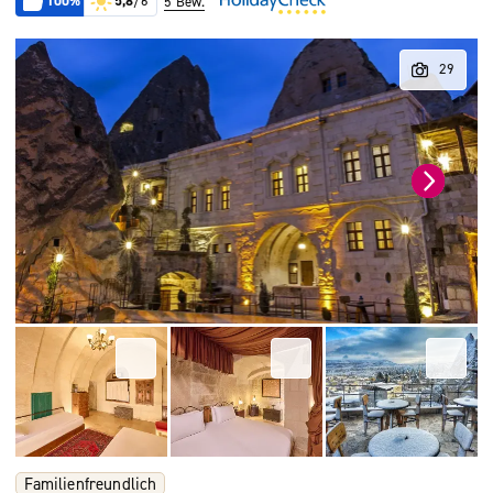
100%
5,8
/6
5 Bew.
Familienfreundlich