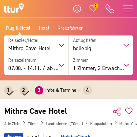
0
Flug & Hotel
Hotel
Kreuzfahrten
Reiseziel/Hotel
Abflughafen
Mithra Cave Hotel
beliebig
Reisezeitraum
Zimmer
07.08.
-
14.11.
/
ab 7 Tage
1 Zimmer, 2 Erwachsene
1
2
3
4
Infos & Termine
Mithra Cave Hotel
Alle Ziele
Türkei
Landesinnere (Türkei)
Kappadokien
Mithra Ca