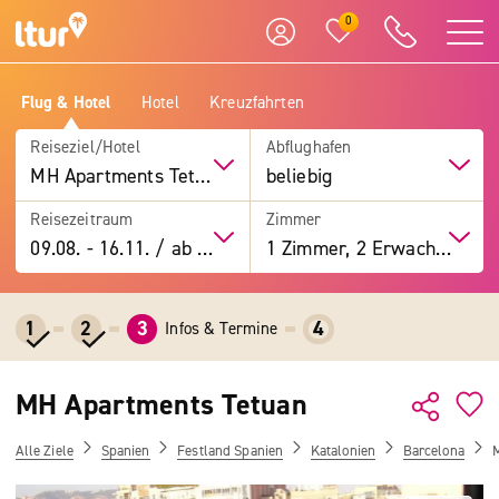
0
Flug & Hotel
Hotel
Kreuzfahrten
Reiseziel/Hotel
Abflughafen
MH Apartments Tetuan
beliebig
Reisezeitraum
Zimmer
09.08.
-
16.11.
/
ab 7 Tage
1 Zimmer, 2 Erwachsene
1
2
3
4
Infos & Termine
MH Apartments Tetuan
Alle Ziele
Spanien
Festland Spanien
Katalonien
Barcelona
M