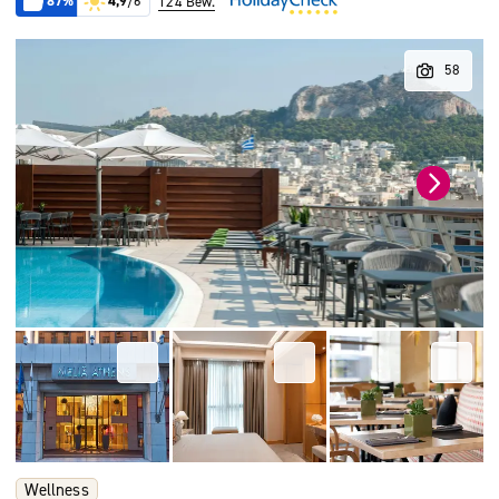
87%
4,9
/6
124 Bew.
Wellness