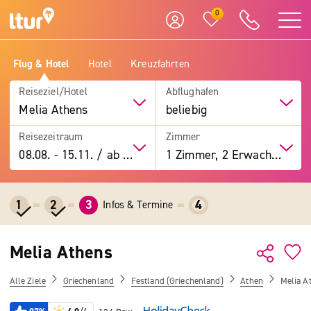
0
Flug & Hotel
Hotel
Kreuzfahrten
Reiseziel/Hotel
Abflughafen
Melia Athens
beliebig
Reisezeitraum
Zimmer
08.08.
-
15.11.
/
ab 7 Tage
1 Zimmer, 2 Erwachsene
1
2
3
4
Infos & Termine
Melia Athens
Alle Ziele
Griechenland
Festland (Griechenland)
Athen
Melia A