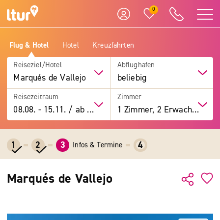
0
Flug & Hotel
Hotel
Kreuzfahrten
Reiseziel/Hotel
Abflughafen
Marqués de Vallejo
beliebig
Reisezeitraum
Zimmer
08.08.
-
15.11.
/
ab 7 Tage
1 Zimmer, 2 Erwachsene
1
2
3
4
Infos & Termine
Marqués de Vallejo