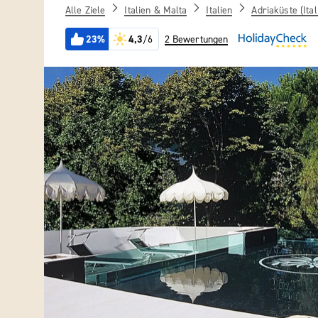
Alle Ziele
Italien & Malta
Italien
Adriaküste (Ital
23%
4,3
/6
2 Bewertungen