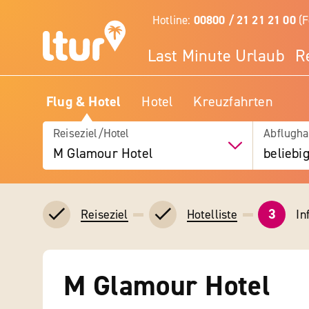
Hotline:
00800 / 21 21 21 00
(F
Last Minute Urlaub
R
Flug & Hotel
Hotel
Kreuzfahrten
Reiseziel/Hotel
Abflugha
M Glamour Hotel
beliebi
3
In
Reiseziel
Hotelliste
M Glamour Hotel