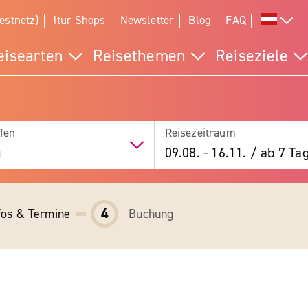
estnetz)
ltur Shops
Newsletter
Blog
FAQ
eisearten
Reisethemen
Reiseziele
fen
Reisezeitraum
g
09.08.
-
16.11.
/
ab 7 Ta
4
fos & Termine
Buchung