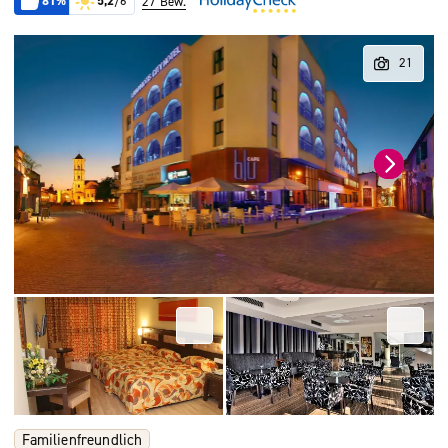
81%
5,2
/6
27 Bew.
Familienfreundlich