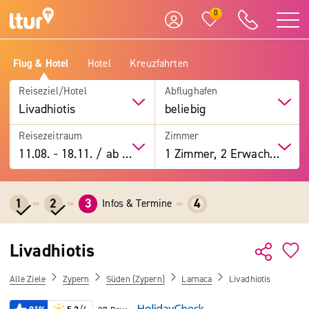
0
Flug & Hotel
Hotel
Kreuzfahrten
Reiseziel/Hotel
Abflughafen
Livadhiotis
beliebig
Reisezeitraum
Zimmer
11.08.
-
18.11.
/
ab 7 Tage
1 Zimmer, 2 Erwachsene
1
2
3
4
Infos & Termine
Livadhiotis
Alle Ziele
Zypern
Süden (Zypern)
Larnaca
Livadhiotis