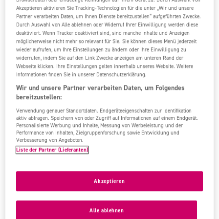
100%
6,0
/6
1 Bew.
Akzeptieren aktivieren Sie Tracking-Technologien für die unter „Wir und unsere
Partner verarbeiten Daten, um Ihnen Dienste bereitzustellen“ aufgeführten Zwecke.
Durch Auswahl von Alle ablehnen oder Widerruf Ihrer Einwilligung werden diese
deaktiviert. Wenn Tracker deaktiviert sind, sind manche Inhalte und Anzeigen
möglicherweise nicht mehr so relevant für Sie. Sie können dieses Menü jederzeit
wieder aufrufen, um Ihre Einstellungen zu ändern oder Ihre Einwilligung zu
widerrufen, indem Sie auf den Link Zwecke anzeigen am unteren Rand der
Webseite klicken. Ihre Einstellungen gelten innerhalb unseres Website. Weitere
Informationen finden Sie in unserer Datenschutzerklärung.
Wir und unsere Partner verarbeiten Daten, um Folgendes
bereitzustellen:
Verwendung genauer Standortdaten. Endgeräteeigenschaften zur Identifikation
aktiv abfragen. Speichern von oder Zugriff auf Informationen auf einem Endgerät.
Personalisierte Werbung und Inhalte, Messung von Werbeleistung und der
Performance von Inhalten, Zielgruppenforschung sowie Entwicklung und
Verbesserung von Angeboten.
Liste der Partner (Lieferanten)
Akzeptieren
Alle ablehnen
Gehobene Kategorie