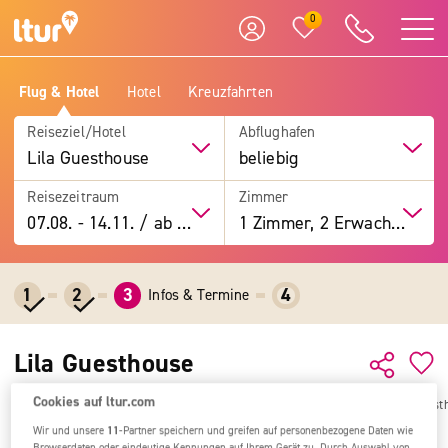
0
Flug & Hotel
Hotel
Kreuzfahrten
Reiseziel/Hotel
Abflughafen
Lila Guesthouse
beliebig
Reisezeitraum
Zimmer
07.08.
-
14.11.
/
ab 7 Tage
1 Zimmer, 2 Erwachsene
1
2
3
4
Infos & Termine
Lila Guesthouse
Cookies auf ltur.com
Alle Ziele
Griechenland
Griechische Inseln
Mykonos
Lila Guest
Wir und unsere
11
-Partner speichern und greifen auf personenbezogene Daten wie
Browserdaten oder eindeutige Kennungen auf Ihrem Gerät zu. Durch Auswahl von