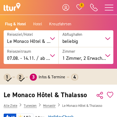
0
Flug & Hotel
Hotel
Kreuzfahrten
Reiseziel/Hotel
Abflughafen
Le Monaco Hôtel & Thalasso
beliebig
Reisezeitraum
Zimmer
07.08.
-
14.11.
/
ab 7 Tage
1 Zimmer, 2 Erwachsene
1
2
3
4
Infos & Termine
Le Monaco Hôtel & Thalasso
Alle Ziele
Tunesien
Monastir
Le Monaco Hôtel & Thalasso