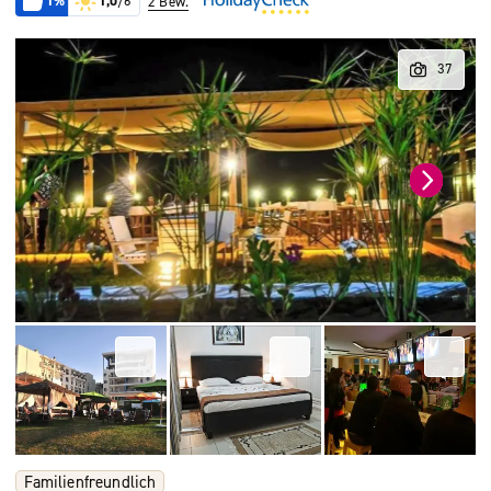
1%
1,0
/6
2 Bew.
Familienfreundlich