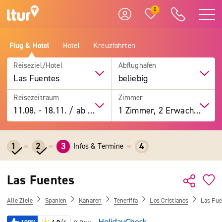
0
Flug & Hotel
Hotel
Kreuzfahrten
Reiseziel/Hotel
Abflughafen
Las Fuentes
beliebig
Reisezeitraum
Zimmer
11.08.
-
18.11.
/
ab 7 Tage
1 Zimmer, 2 Erwachsene
1
2
3
4
Infos & Termine
Las Fuentes
Alle Ziele
Spanien
Kanaren
Teneriffa
Los Cristianos
Las Fue