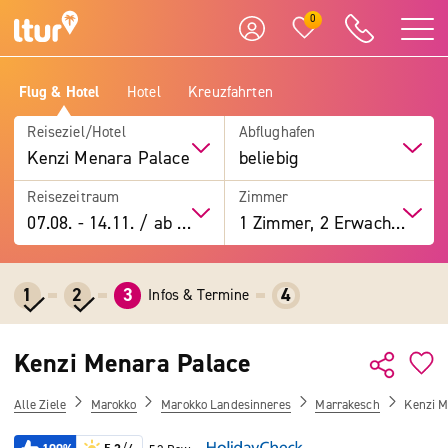
0
Flug & Hotel
Hotel
Kreuzfahrten
Reiseziel/Hotel
Abflughafen
Kenzi Menara Palace
beliebig
Reisezeitraum
Zimmer
07.08.
-
14.11.
/
ab 7 Tage
1 Zimmer, 2 Erwachsene
1
2
3
4
Infos & Termine
Kenzi Menara Palace
Alle Ziele
Marokko
Marokko Landesinneres
Marrakesch
Kenzi M