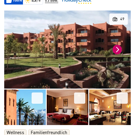
100%
5,3
/6
53 Bew.
Wellness
Familienfreundlich