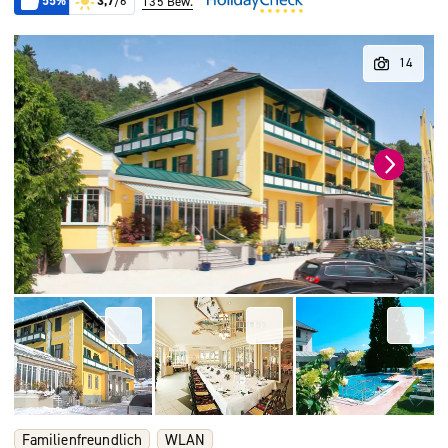
55%
3,7
/6
135 Bew.
Familienfreundlich
WLAN