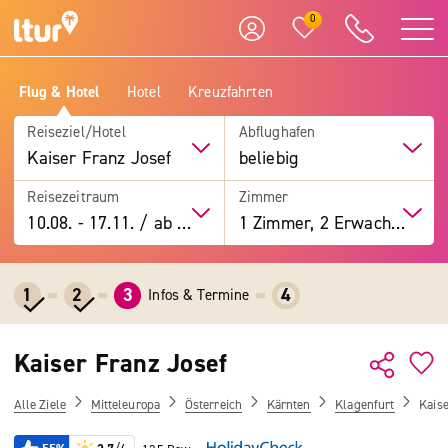
0
Flug & Hotel
Hotel
Kreuzfahrten
Reiseziel/Hotel
Abflughafen
Kaiser Franz Josef
beliebig
Reisezeitraum
Zimmer
10.08.
-
17.11.
/
ab 7 Tage
1 Zimmer, 2 Erwachsene
1
2
3
4
Infos & Termine
Kaiser Franz Josef
Alle Ziele
Mitteleuropa
Österreich
Kärnten
Klagenfurt
Kaise