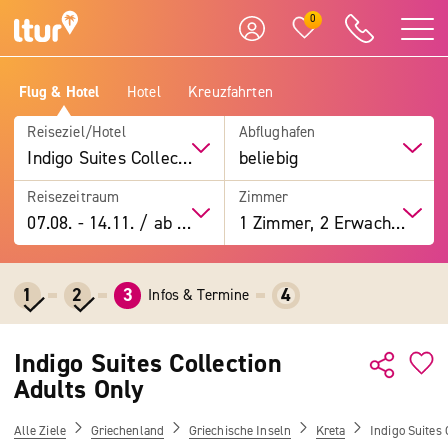
0
Flug & Hotel
Hotel
Kreuzfahrten
Reiseziel/Hotel
Abflughafen
Indigo Suites Collection Adults Only
beliebig
Reisezeitraum
Zimmer
07.08.
-
14.11.
/
ab 7 Tage
1 Zimmer, 2 Erwachsene
1
2
3
4
Infos & Termine
Indigo Suites Collection
Adults Only
Alle Ziele
Griechenland
Griechische Inseln
Kreta
Indigo Suites 