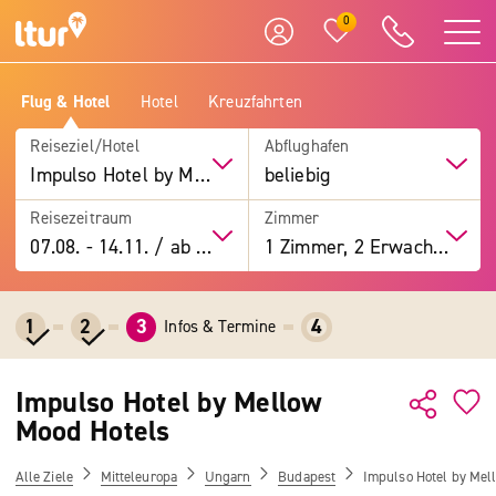
0
Flug & Hotel
Hotel
Kreuzfahrten
Reiseziel/Hotel
Abflughafen
Impulso Hotel by Mellow Mood Hotels
beliebig
Reisezeitraum
Zimmer
07.08.
-
14.11.
/
ab 7 Tage
1 Zimmer, 2 Erwachsene
1
2
3
4
Infos & Termine
Impulso Hotel by Mellow
Mood Hotels
Alle Ziele
Mitteleuropa
Ungarn
Budapest
Impulso Hotel by Mel