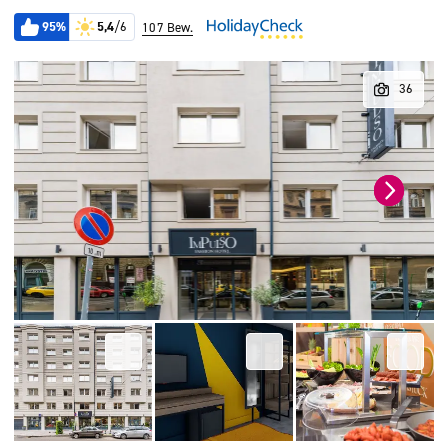
95%
5,4
/6
107 Bew.