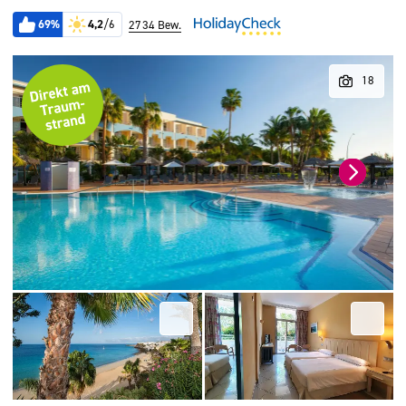
69%
4,2
/6
2734 Bew.