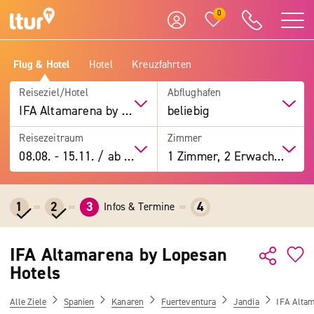
0
Flug & Hotel
Hotel
Kreuzfahrten
Reiseziel/Hotel
Abflughafen
IFA Altamarena by Lopesan Hotels
beliebig
Reisezeitraum
Zimmer
08.08.
-
15.11.
/
ab 7 Tage
1 Zimmer, 2 Erwachsene
1
2
3
4
Infos & Termine
IFA Altamarena by Lopesan
Hotels
Alle Ziele
Spanien
Kanaren
Fuerteventura
Jandia
IFA Altam