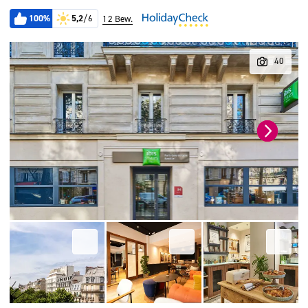
100%
5,2
/6
12 Bew.