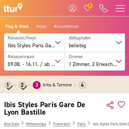
0
Flug & Hotel
Hotel
Kreuzfahrten
Reiseziel/Hotel
Abflughafen
Ibis Styles Paris Gare De Lyon Bastille
beliebig
Reisezeitraum
Zimmer
09.08.
-
16.11.
/
ab 7 Tage
1 Zimmer, 2 Erwachsene
1
2
3
4
Infos & Termine
Ibis Styles Paris Gare De
Lyon Bastille
Alle Ziele
Mitteleuropa
Frankreich
Paris
Ibis Styles Paris Gare 