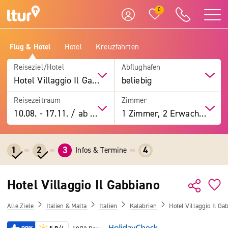
0
Flug & Hotel
Hotel
Kreuzfahrten
Reiseziel/Hotel
Abflughafen
Hotel Villaggio Il Gabbiano
beliebig
Reisezeitraum
Zimmer
10.08.
-
17.11.
/
ab 7 Tage
1 Zimmer, 2 Erwachsene
1
2
3
4
Infos & Termine
Hotel Villaggio Il Gabbiano
Alle Ziele
Italien & Malta
Italien
Kalabrien
Hotel Villaggio Il Ga