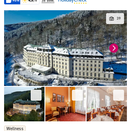
90%
4,8
/6
38 Bew.
Wellness