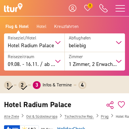
0
Flug & Hotel
Hotel
Kreuzfahrten
Reiseziel/Hotel
Abflughafen
Hotel Radium Palace
beliebig
Reisezeitraum
Zimmer
09.08.
-
16.11.
/
ab 7 Tage
1 Zimmer, 2 Erwachsene
1
2
3
4
Infos & Termine
Hotel Radium Palace
Alle Ziele
Ost & Südosteuropa
Tschechische Rep.
Prag
Hotel R