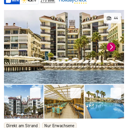
80%
4,8
/6
210 Bew.
Direkt am Strand
Nur Erwachsene