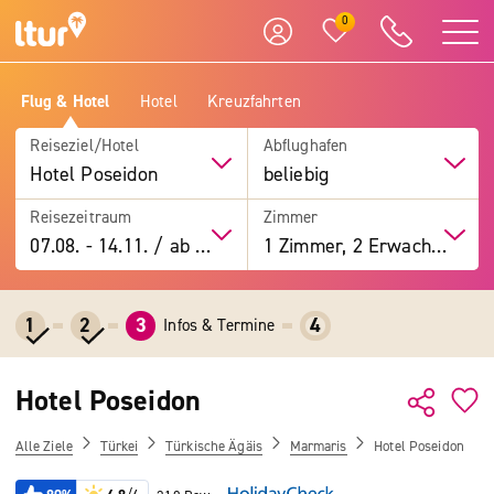
0
Flug & Hotel
Hotel
Kreuzfahrten
Reiseziel/Hotel
Abflughafen
Hotel Poseidon
beliebig
Reisezeitraum
Zimmer
07.08.
-
14.11.
/
ab 7 Tage
1 Zimmer, 2 Erwachsene
1
2
3
4
Infos & Termine
Hotel Poseidon
Alle Ziele
Türkei
Türkische Ägäis
Marmaris
Hotel Poseidon