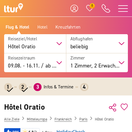
0
Flug & Hotel
Hotel
Kreuzfahrten
Reiseziel/Hotel
Abflughafen
Hôtel Oratio
beliebig
Reisezeitraum
Zimmer
09.08.
-
16.11.
/
ab 7 Tage
1 Zimmer, 2 Erwachsene
1
2
3
4
Infos & Termine
Hôtel Oratio
Alle Ziele
Mitteleuropa
Frankreich
Paris
Hôtel Oratio