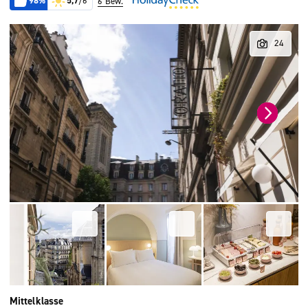
98%
5,7
/6
6 Bew.
Mittelklasse