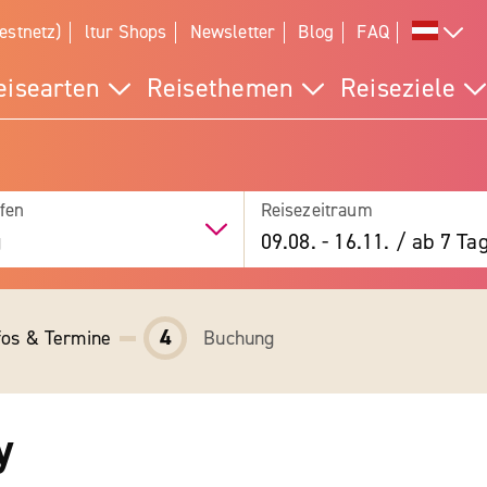
estnetz)
ltur Shops
Newsletter
Blog
FAQ
eisearten
Reisethemen
Reiseziele
fen
Reisezeitraum
g
09.08.
-
16.11.
/
ab 7 Ta
4
fos & Termine
Buchung
y