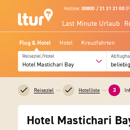
Hotline:
00800 / 21 21 21 00
(F
Last Minute Urlaub
R
Flug & Hotel
Hotel
Kreuzfahrten
Reiseziel/Hotel
Abflugha
Hotel Mastichari Bay
beliebi
3
In
Reiseziel
Hotelliste
Hotel Mastichari Ba