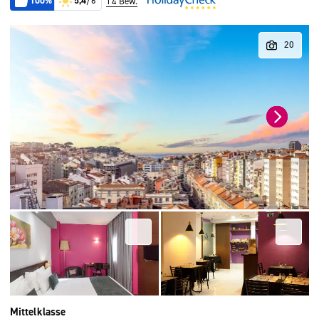
100%
5,4
/6
14 Bew.
Mittelklasse