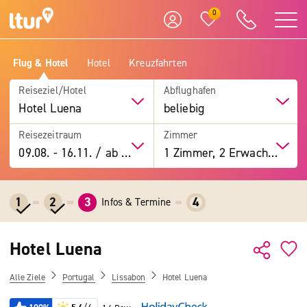
0
Flug & Hotel
Hotel
Kreuzfahrten
Reiseziel/Hotel
Abflughafen
Hotel Luena
beliebig
Reisezeitraum
Zimmer
09.08.
-
16.11.
/
ab 7 Tage
1 Zimmer, 2 Erwachsene
1
2
3
4
Infos & Termine
Hotel Luena
Alle Ziele
Portugal
Lissabon
Hotel Luena