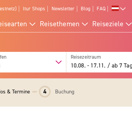
estnetz)
ltur Shops
Newsletter
Blog
FAQ
eisearten
Reisethemen
Reiseziele
fen
Reisezeitraum
g
10.08.
-
17.11.
/
ab 7 Ta
4
fos & Termine
Buchung