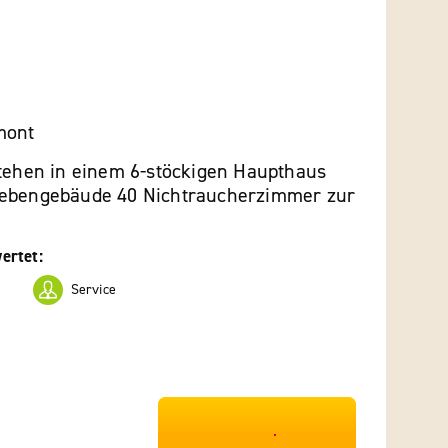
mont
stehen in einem 6-stöckigen Haupthaus
Nebengebäude 40 Nichtraucherzimmer zur
ertet:
Service
***************