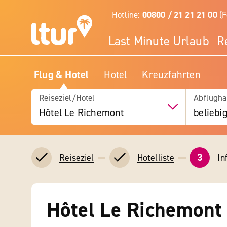
Hotline:
00800 / 21 21 21 00
(F
Last Minute Urlaub
R
Flug & Hotel
Hotel
Kreuzfahrten
Reiseziel/Hotel
Abflugha
Hôtel Le Richemont
beliebi
3
In
Reiseziel
Hotelliste
Hôtel Le Richemont