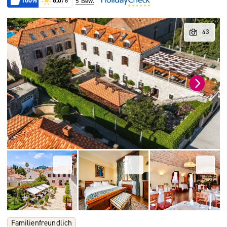
100%
6,0
/6
5 Bew.
Familienfreundlich