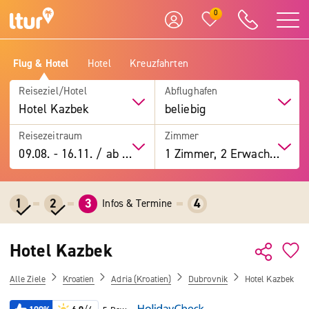
0
Flug & Hotel
Hotel
Kreuzfahrten
Reiseziel/Hotel
Abflughafen
Hotel Kazbek
beliebig
Reisezeitraum
Zimmer
09.08.
-
16.11.
/
ab 7 Tage
1 Zimmer, 2 Erwachsene
1
2
3
4
Infos & Termine
Hotel Kazbek
Alle Ziele
Kroatien
Adria (Kroatien)
Dubrovnik
Hotel Kazbek