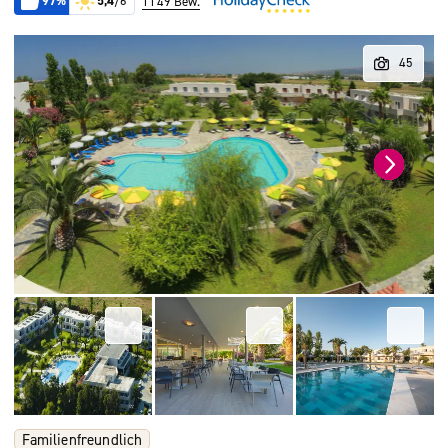
97%
5,4
/6
1149 Bew.
Familienfreundlich