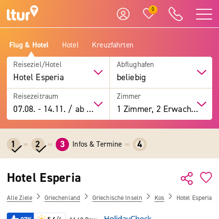
0
Flug & Hotel
Hotel
Kreuzfahrten
Reiseziel/Hotel
Abflughafen
Hotel Esperia
beliebig
Reisezeitraum
Zimmer
07.08.
-
14.11.
/
ab 7 Tage
1 Zimmer, 2 Erwachsene
1
2
3
4
Infos & Termine
Hotel Esperia
Alle Ziele
Griechenland
Griechische Inseln
Kos
Hotel Esperia